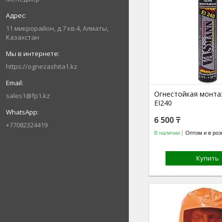
11 микрорайон, д.7 кв.4, Алматы,
Казахстан
https://ognezashita1.kz
Огнестойкая монта
sales1@fp1.kz
EI240
6 500 ₸
+77082324419
В наличии
Оптом и в роз
Купить