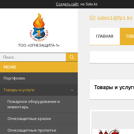
Создать сайт
на Satu.kz
sales1@fp1.kz
ГЛАВНАЯ
ТОВ
TOO «OГHE3AЩИTА-1»
Портфолио
Товары и услуг
Товары и услуги
Пожарное оборудование и
инвентарь
Огнезащитные краски
Огнезащитные пропитки