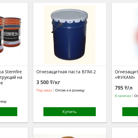
 Sternfire
Огнезащитная паста ВПМ-2
Огнезащит
трукций на
«ФУКАМ»
3 500 ₸/кг
ве
795 ₸/л
Под заказ
Оптом и в розницу
В наличии
Оп
ницу
Купить