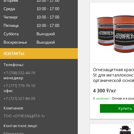
Вторник
10:00
17:00
Среда
10:00
17:00
Четверг
10:00
17:00
Пятница
10:00
17:00
Суббота
Выходной
Воскресенье
Выходной
КОНТАКТЫ
Огнезащитная краска
+7 (708) 232-44-19
St для металлоконс
менеджер
органической осно
+7 (777) 779-79-19
4 300 ₸/кг
офис
+7 (727) 327-89-39
В наличии
Оптом и в роз
Купить
TOO «OГHE3AЩИTА-1»
Менеджер