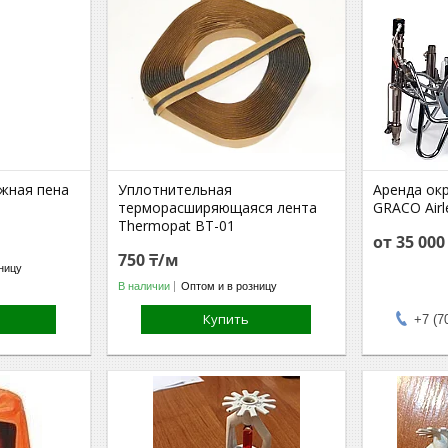
жная пена
Уплотнительная
Аренда ок
терморасширяющаяся лента
GRACO Air
Thermopat BT-01
от 35 00
750 ₸/м
ницу
В наличии
Оптом и в розницу
Купить
+7 (7