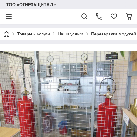
TOO «OГHE3AЩИTА-1»
Товары и услуги
Наши услуги
Перезарядка модулей