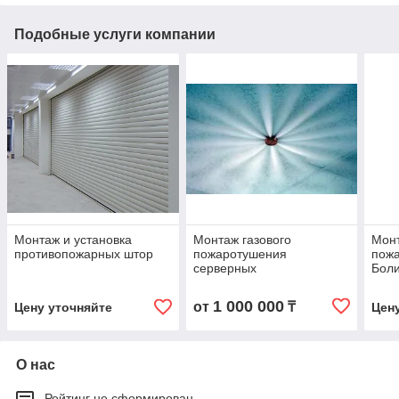
Подобные услуги компании
Монтаж и установка
Монтаж газового
Мон
противопожарных штор
пожаротушения
пожа
серверных
Бол
,архивов,кроссовых
объемом до 30 куб.м под
1 000 000
от
₸
Цену уточняйте
Цен
ключ
О нас
Рейтинг не сформирован