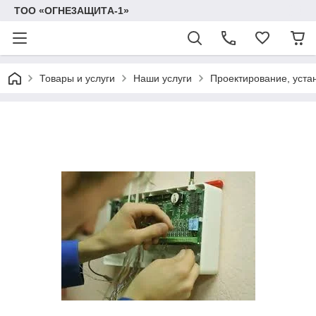
TOO «OГHE3AЩИTА-1»
Товары и услуги
Наши услуги
Проектирование, уста