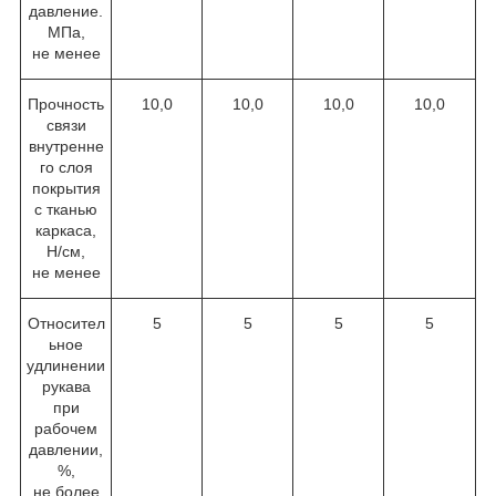
давление.
МПа,
не менее
Прочность
10,0
10,0
10,0
10,0
связи
внутренне
го слоя
покрытия
с тканью
каркаса,
Н/см,
не менее
Относител
5
5
5
5
ьное
удлинении
рукава
при
рабочем
давлении,
%,
не более