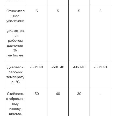
Относител
5
5
5
5
ьное
увеличени
е
диаметра
при
рабочем
давлении
%,
не более
Диапазон
-60/+40
-60/+40
-60/+40
-60/+40
рабочих
температу
р, °C
Стойкость
50
40
30
-
к абразивн
ому
износу,
циклов,