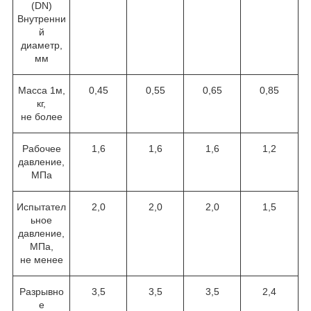
(DN)
Внутренни
й
диаметр,
мм
Масса 1м,
0,45
0,55
0,65
0,85
кг,
не более
Рабочее
1,6
1,6
1,6
1,2
давление,
МПа
Испытател
2,0
2,0
2,0
1,5
ьное
давление,
МПа,
не менее
Разрывно
3,5
3,5
3,5
2,4
е