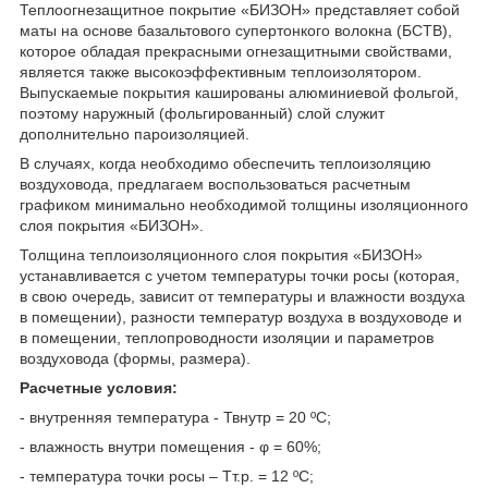
Теплоогнезащитное покрытие «БИЗОН» представляет собой
маты на основе базальтового супертонкого волокна (БСТВ),
которое обладая прекрасными огнезащитными свойствами,
является также высокоэффективным теплоизолятором.
Выпускаемые покрытия кашированы алюминиевой фольгой,
поэтому наружный (фольгированный) слой служит
дополнительно пароизоляцией.
В случаях, когда необходимо обеспечить теплоизоляцию
воздуховода, предлагаем воспользоваться расчетным
графиком минимально необходимой толщины изоляционного
слоя покрытия «БИЗОН».
Толщина теплоизоляционного слоя покрытия «БИЗОН»
устанавливается с учетом температуры точки росы (которая,
в свою очередь, зависит от температуры и влажности воздуха
в помещении), разности температур воздуха в воздуховоде и
в помещении, теплопроводности изоляции и параметров
воздуховода (формы, размера).
Расчетные условия:
- внутренняя температура - Т
внутр
= 20 ºС;
- влажность внутри помещения - φ = 60%;
- температура точки росы – Т
т.р.
= 12 ºС;