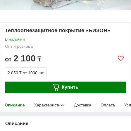
Теплоогнезащитное покрытие «БИЗОН»
В наличии
Опт и розница
2 100
от
₸
2 050 ₸
от 1000 шт.
Купить
Описание
Характеристики
Доставка
Оплата
Усл
Описание