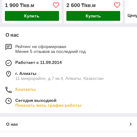
1 900
2 600
₸/кв.м
₸/кв.м
Цен
Купить
Купить
О нас
Рейтинг не сформирован
Менее 5 отзывов за последний год
Работает с 11.09.2014
г. Алматы
11 микрорайон, д.7 кв.4, Алматы, Казахстан
Контакты
Сегодня выходной
Показать весь график работы
О нас