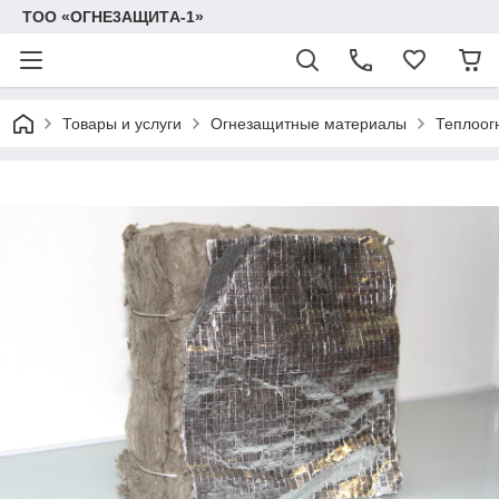
TOO «OГHE3AЩИTА-1»
Товары и услуги
Огнезащитные материалы
Теплоог