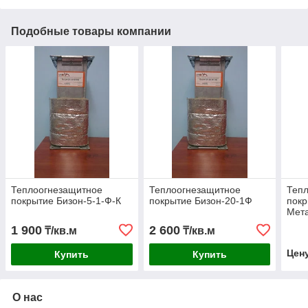
Подобные товары компании
Теплоогнезащитное
Теплоогнезащитное
Теп
покрытие Бизон-5-1-Ф-К
покрытие Бизон-20-1Ф
покр
Мет
1 900
2 600
₸/кв.м
₸/кв.м
Цен
Купить
Купить
О нас