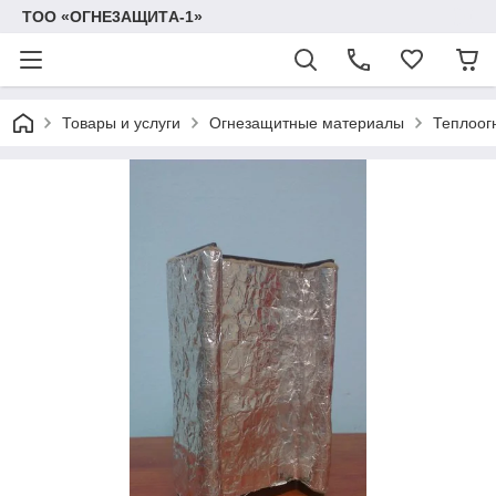
TOO «OГHE3AЩИTА-1»
Товары и услуги
Огнезащитные материалы
Теплоог