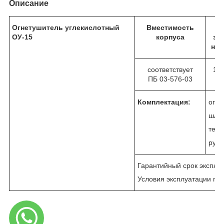
Описание
Огнетушитель углекислотный
Вместимость
М
ОУ-15
корпуса
за
не 
соответствует
14,
ПБ 03-576-03
Комплектация:
огне
шлан
теле
руко
Гарантийный срок эксплуа
Условия эксплуатации при