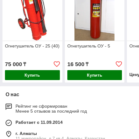
Огнетушитель ОУ - 25 (40)
Огнетушитель ОУ - 5
Огн
75 000
16 500
₸
₸
Цен
Купить
Купить
О нас
Рейтинг не сформирован
Менее 5 отзывов за последний год
Работает с 11.09.2014
г. Алматы
11 микрорайон, д.7 кв.4, Алматы, Казахстан